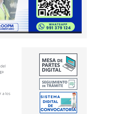
 del
oga
 a los