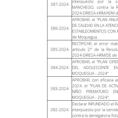
interpuesto por la s
387-2024
MANCHEGO, contra la Re
2024-DIRESA-HRM/ADM de
APROBAR, el "PLAN ANU
DE CALIDAD EN LA ATEN
386-2024
ESTABLECIMIENTOS CON FO
de Moquegua.
RECTIFICAR, el error mat
385-2024
artículo 2° de la Resol
2024-DIRESA-HRM/DE de 
APROBAR, el "PLAN OPE
384-2024
DEL ADOLESCENTE E
MOQUEGUA - 2024"
APROBAR, con eficacia a
2024, el "PLAN DE ACT
383-2024
NIÑO PREMATURO EN
MOQUEGUA - 2024".
Declarar INFUNDADO el Re
382-2024
interpuesto por la serv
contra la denegatoria fict