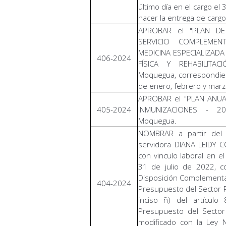
último día en el cargo e
hacer la entrega de carg
APROBAR el "PLAN DE
SERVICIO COMPLEMEN
MEDICINA ESPECIALIZADA
406-2024
FÍSICA Y REHABILITAC
Moquegua, correspondien
de enero, febrero y mar
APROBAR el "PLAN ANUA
405-2024
INMUNIZACIONES - 20
Moquegua.
NOMBRAR a partir del
servidora DIANA LEIDY C
con vinculo laboral en e
31 de julio de 2022, 
Disposición Complementar
404-2024
Presupuesto del Sector Pú
inciso ñ) del artícu
Presupuesto del Sector 
modificado con la Ley 