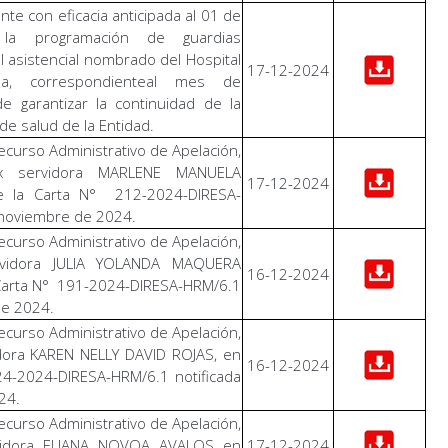
e con eficacia anticipada al 01 de
la programación de guardias
l asistencial nombrado del Hospital
17-12-2024
a, correspondienteal mes de
e garantizar la continuidad de la
de salud de la Entidad.
curso Administrativo de Apelación,
ex servidora MARLENE MANUELA
17-12-2024
e la Carta N° 212-2024-DIRESA-
noviembre de 2024.
curso Administrativo de Apelación,
ervidora JULIA YOLANDA MAQUERA
16-12-2024
 Carta N° 191-2024-DIRESA-HRM/6.1
de 2024.
curso Administrativo de Apelación,
idora KAREN NELLY DAVID ROJAS, en
16-12-2024
24-2024-DIRESA-HRM/6.1 notificada
24.
curso Administrativo de Apelación,
rvidora ELIANA NOVOA AVALOS en
17-12-2024