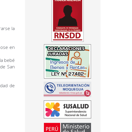
rarse la
dose en
 la bebé
 de San
udad de