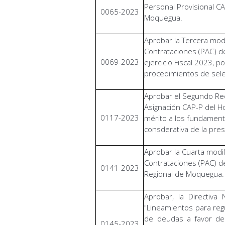
Personal Provisional CA
0065-2023
Moquegua.
Aprobar la Tercera modi
Contrataciones (PAC) de
0069-2023
ejercicio Fiscal 2023, p
procedimientos de sele
Aprobar el Segundo Re
Asignación CAP-P del H
0117-2023
mérito a los fundament
consderativa de la pres
Aprobar la Cuarta modif
Contrataciones (PAC) de
0141-2023
Regional de Moquegua.
Aprobar, la Directiv
"Lineamientos para reg
de deudas a favor de
0145-2023