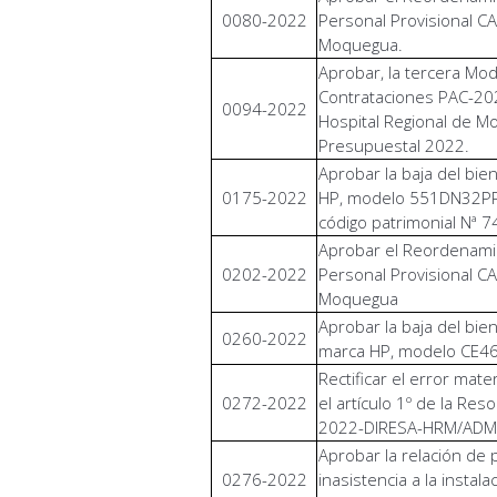
0080-2022
Personal Provisional CA
Moquegua.
Aprobar, la tercera Mod
Contrataciones PAC-202
0094-2022
Hospital Regional de Mo
Presupuestal 2022.
Aprobar la baja del bi
0175-2022
HP, modelo 551DN32PPM
código patrimonial Nª
Aprobar el Reordenami
0202-2022
Personal Provisional CA
Moquegua
Aprobar la baja del bi
0260-2022
marca HP, modelo CE4
Rectificar el error mat
0272-2022
el artículo 1º de la Res
2022-DIRESA-HRM/AD
Aprobar la relación de 
0276-2022
inasistencia a la instal