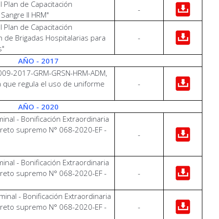
l Plan de Capacitación
-
Sangre II HRM"
l Plan de Capacitación
de Brigadas Hospitalarias para
-
s"
AÑO - 2017
Nº 009-2017-GRM-GRSN-HRM-ADM,
va que regula el uso de uniforme
-
AÑO - 2020
inal - Bonificación Extraordinaria
creto supremo N° 068-2020-EF -
-
inal - Bonificación Extraordinaria
creto supremo N° 068-2020-EF -
-
inal - Bonificación Extraordinaria
creto supremo N° 068-2020-EF -
-