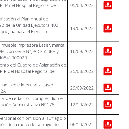
P- P del Hospital Regional de
05/04/2022
ificación al Plan Anual de
2 de la Unidad Ejecutora 402
13/05/2022
quegua para el Ejercicio
en mueble Impresora Láser, marca
, con serie Nº JPCCF550RH y
16/09/2022
 740841000020.
ento del Cuadro de Asignación de
P-P del Hospital Regional de
25/08/2022
en inmueble Impresora Láser,
29/09/2022
62A
erial de redacción comprendido en
olución Administrativa Nº 175-
12/10/2022
M
personal con omisión al sufragio o
ación de la mesa de sufragio del
06/10/2022