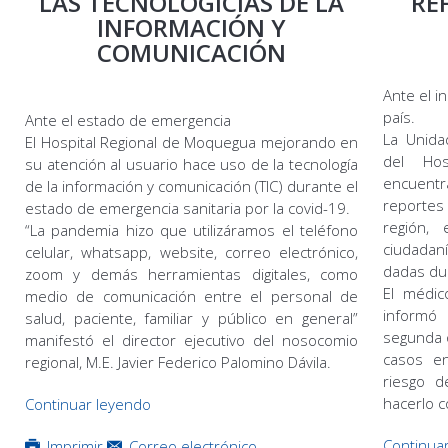
RE
LAS TECNOLOGICIAS DE LA
INFORMACIÓN Y
COMUNICACIÓN
Ante el i
país.
Ante el estado de emergencia
La Unida
El Hospital Regional de Moquegua mejorando en
del Hos
su atención al usuario hace uso de la tecnología
encuent
de la información y comunicación (TIC) durante el
reportes
estado de emergencia sanitaria por la covid-19.
región,
“La pandemia hizo que utilizáramos el teléfono
ciudadan
celular, whatsapp, website, correo electrónico,
dadas du
zoom y demás herramientas digitales, como
El médic
medio de comunicación entre el personal de
informó 
salud, paciente, familiar y público en general”
segunda 
manifestó el director ejecutivo del nosocomio
casos en
regional, M.E. Javier Federico Palomino Dávila.
riesgo d
hacerlo 
Continuar leyendo
Continua
Imprimir
Correo electrónico