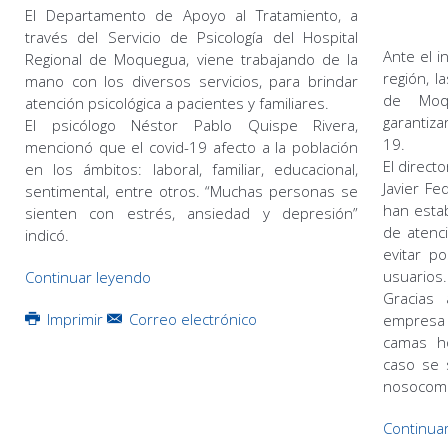
El Departamento de Apoyo al Tratamiento, a
través del Servicio de Psicología del Hospital
Ante el 
Regional de Moquegua, viene trabajando de la
región, l
mano con los diversos servicios, para brindar
de Moqu
atención psicológica a pacientes y familiares.
garantiza
El psicólogo Néstor Pablo Quispe Rivera,
19.
mencionó que el covid-19 afecto a la población
El direct
en los ámbitos: laboral, familiar, educacional,
Javier F
sentimental, entre otros. “Muchas personas se
han estab
sienten con estrés, ansiedad y depresión”
de atenci
indicó.
evitar p
usuarios.
Continuar leyendo
Gracias
Imprimir
Correo electrónico
empresa 
camas ho
caso se 
nosocomi
Continua