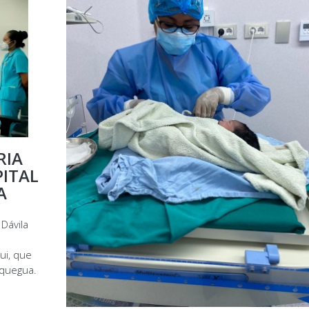
RIA
PITAL
A
 Dávila
ui, que
oquegua.