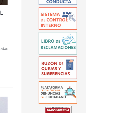
L
L
l
medad