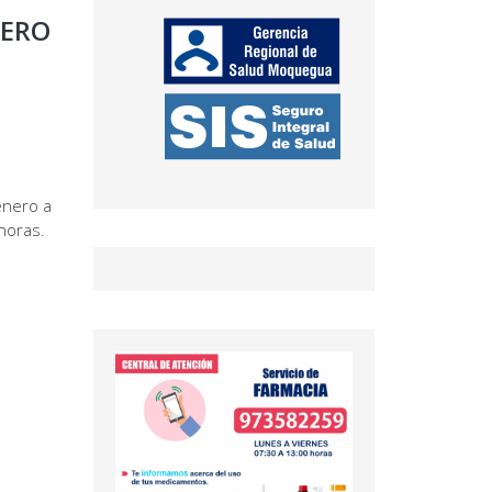
MERO
enero a
horas.